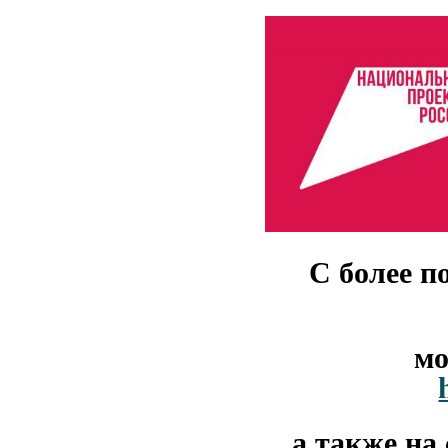
С более п
мо
а также на