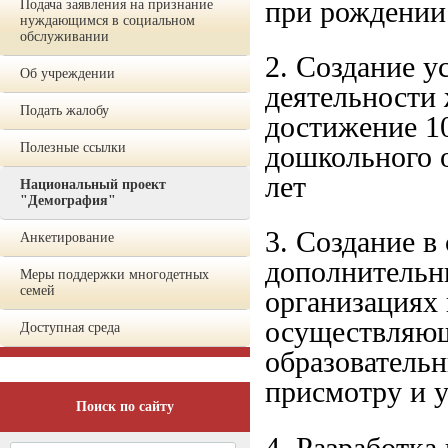
при рождении
Подача заявления на признание
нуждающимся в социальном
обслуживании
2. Создание у
Об учреждении
деятельности
Подать жалобу
достижение 10
Полезные ссылки
дошкольного о
лет
Национальный проект
"Демография"
3. Создание в
Анкетирование
дополнительны
Меры поддержки многодетных
семей
организациях
осуществляющ
Доступная среда
образователь
присмотру и 
Поиск по сайту
4. Разработка