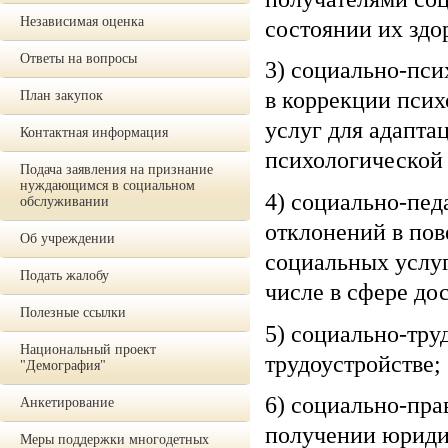
Независимая оценка
состоянии их здо
Ответы на вопросы
3) социально-пс
в коррекции псих
План закупок
услуг для адапта
Контактная информация
психологической
Подача заявления на признание
нуждающимся в социальном
4) социально-пед
обслуживании
отклонений в пов
Об учреждении
социальных услуг
Подать жалобу
числе в сфере до
Полезные ссылки
5) социально-тру
Национальный проект
трудоустройстве;
"Демография"
6) социально-пра
Анкетирование
получении юридич
Меры поддержки многодетных