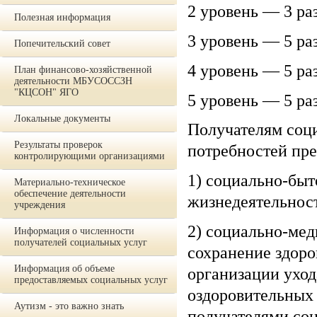
2 уровень — 3 ра
Полезная информация
3 уровень — 5 ра
Попечительский совет
4 уровень — 5 ра
План финансово-хозяйственной
деятельности МБУСОССЗН
"КЦСОН" ЯГО
5 уровень — 5 ра
Локальные документы
Получателям соц
Результаты проверок
потребностей пр
контролирующими организациями
1) социально-бы
Материально-техническое
обеспечение деятельности
жизнедеятельност
учреждения
2) социально-мед
Информация о численности
получателей социальных услуг
сохранение здоро
Информация об объеме
организации уход
предоставляемых социальных услуг
оздоровительных 
Аутизм - это важно знать
получателями соц