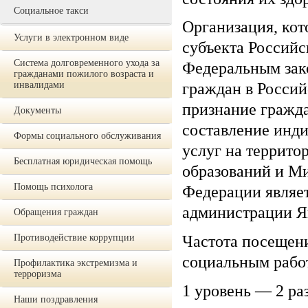
Социальное такси
Организация, кот
Услуги в электронном виде
субъекта Российс
Система долговременного ухода за
Федеральным зак
гражданами пожилого возраста и
инвалидами
граждан в Росси
признание гражд
Документы
составление инд
Формы социального обслуживания
услуг на террито
Бесплатная юридическая помощь
образований и Ми
Помощь психолога
Федерации являе
администрации Як
Обращения граждан
Противодействие коррупции
Частота посещен
социальным рабо
Профилактика экстремизма и
терроризма
1 уровень — 2 ра
Наши поздравления