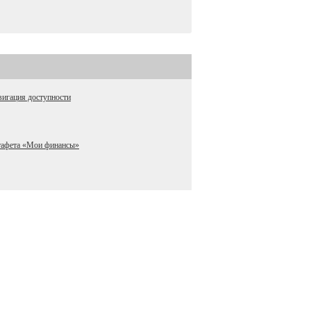
игация доступности
тафета «Мои финансы»