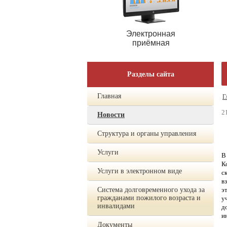
Электронная
приёмная
Разделы сайта
Главная
Г
2
Новости
Структура и органы управления
Услуги
В
К
Услуги в электронном виде
с
в
э
Система долговременного ухода за
гражданами пожилого возраста и
у
инвалидами
д
и
Документы