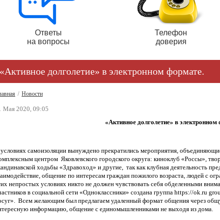
Ответы
Телефон
на вопросы
доверия
«Активное долголетие» в электронном формате.
лавная
/
Новости
1 Мая 2020, 09:05
«Активное долголетие» в электронном 
 условиях самоизоляции вынуждено прекратились мероприятия, объединяющи
омплексным центром Яковлевского городского округа: киноклуб «Россы», твор
кандинавской ходьбы «Здравоход» и другие, так как клубная деятельность пре
заимодействие, общение по интересам граждан пожилого возраста, людей с ог
тих непростых условиях никто не должен чувствовать себя обделенными внима
частников в социальной сети «Одноклассники» создана группа https://ok.ru 
осуг». Всем желающим был предлагаем удаленный формат общения через общую
нтересную информацию, общение с единомышленниками не выходя из дома.