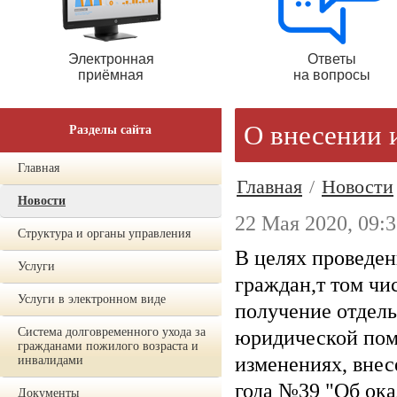
Электронная
Ответы
приёмная
на вопросы
О внесении 
Разделы сайта
Главная
Главная
/
Новости
Новости
22 Мая 2020, 09:
Структура и органы управления
В целях проведе
Услуги
граждан,т том чи
Услуги в электронном виде
получение отдел
Система долговременного ухода за
юридической пом
гражданами пожилого возраста и
изменениях, внес
инвалидами
года №39 "Об ок
Документы