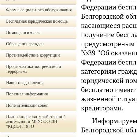
Федерации беспла
Формы социального обслуживания
Белгородской обл
Бесплатная юридическая помощь
касающиеся расш
Помощь психолога
получение беспл
предусмотреным З
Обращения граждан
№39 "Об оказани
Противодействие коррупции
Федерации беспла
Профилактика экстремизма и
категориям граж
терроризма
юридической пом
Наши поздравления
бесплатно имеют
Полезная информация
жизненной ситуац
Попечительский совет
кредиторами.
План финансово-хозяйственной
Информируем, чт
деятельности МБУСОССЗН
"КЦСОН" ЯГО
Белгородской обл