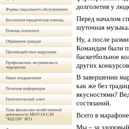
долголетия у люд
Формы социального обслуживания
Перед началом с
Бесплатная юридическая помощь
шуточная музыка
Помощь психолога
Ну, а после разм
Обращения граждан
Командам были п
Противодействие коррупции
баскетбольное кол
Профилактика экстремизма и
других конкурсов
терроризма
В завершении ма
Наши поздравления
как же без тради
Полезная информация
вкусностями? Вед
Попечительский совет
состязаний.
План финансово-хозяйственной
Всего в марафоне
деятельности МБУСОССЗН
"КЦСОН" ЯГО
Мы – за здоровый