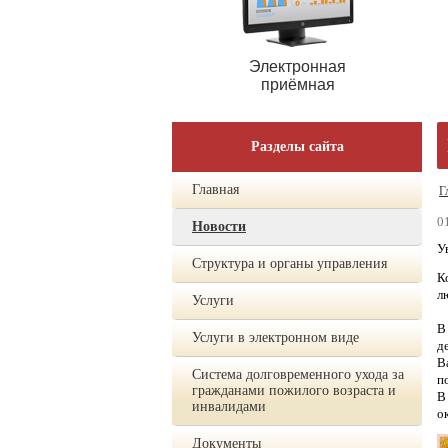
Электронная
приёмная
Разделы сайта
Главная
Г
0
Новости
У
Структура и органы управления
К
л
Услуги
В
Услуги в электронном виде
д
В
Система долговременного ухода за
п
гражданами пожилого возраста и
В
инвалидами
о
Документы