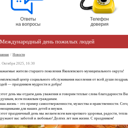
Ответы
Телефон
на вопросы
доверия
Международный день пожилых людей
лавная
/
Новости
1 Октября 2025, 16:30
важаемые жители старшего поколения Яковлевского муниципального округа!
омплексный центр социального обслуживания населения от всей души поздра
юдей — праздником мудрости и добра!
 этот день мы отдаем дань уважения и говорим теплые слова благодарности В
едушкам, всем пожилым гражданам.
аша жизнь – это пример самоотверженности, мужества и нравственности. Сего
омощниками для наших детей и внуков.
 этот праздничный день мы желаем всем вам крепкого здоровья, радости, тепла
кружают вас заботой и любовью! Долгих лет вам жизни. С праздником!