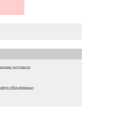
игация доступности
тафета «Мои финансы»