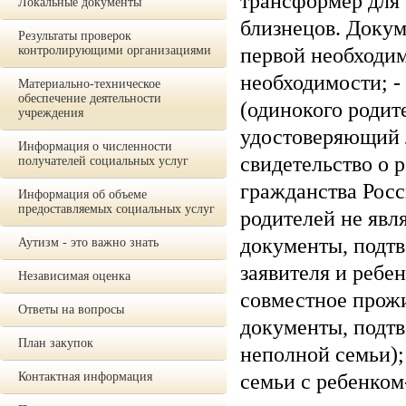
трансформер для 
Локальные документы
близнецов. Докум
Результаты проверок
контролирующими организациями
первой необходим
необходимости; -
Материально-техническое
обеспечение деятельности
(одинокого родите
учреждения
удостоверяющий л
Информация о численности
свидетельство о 
получателей социальных услуг
гражданства Росс
Информация об объеме
предоставляемых социальных услуг
родителей не явл
документы, подт
Аутизм - это важно знать
заявителя и ребен
Независимая оценка
совместное прожи
Ответы на вопросы
документы, подт
План закупок
неполной семьи);
Контактная информация
семьи с ребенком