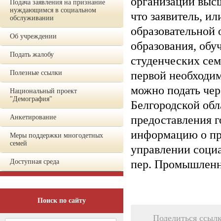
организации высш
Подача заявления на признание
нуждающимся в социальном
что заявитель, ил
обслуживании
образовательной 
Об учреждении
образования, обу
Подать жалобу
студенческих сем
Полезные ссылки
первой необходи
можно подать чер
Национальный проект
"Демография"
Белгородской об
Анкетирование
предоставления 
информацию о пр
Меры поддержки многодетных
семей
управлении социа
Доступная среда
пер. Промышленны
Поиск по сайту
Поделиться ссыл