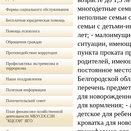
многодетные семьи
Формы социального обслуживания
неполные семьи с
Бесплатная юридическая помощь
семьи с детьми-и
Помощь психолога
лет; - малоимущи
Обращения граждан
ситуации, имеющие
пункта проката п
Противодействие коррупции
родителей, имею
Профилактика экстремизма и
терроризма
постоянное место
Белгородской обл
Наши поздравления
перечень предмет
Полезная информация
для новорожденно
Попечительский совет
для кормления; -
План финансово-хозяйственной
детское для ребен
деятельности МБУСОССЗН
"КЦСОН" ЯГО
кроватка для нов