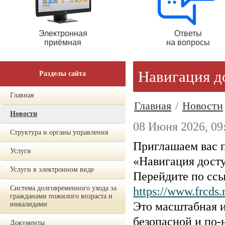
Электронная
Ответы
приёмная
на вопросы
Навигация д
Разделы сайта
Главная
Главная
/
Новости
Новости
08 Июня 2026, 09
Структура и органы управления
Приглашаем вас п
Услуги
«Навигация дост
Услуги в электронном виде
Перейдите по ссы
Система долговременного ухода за
https://www.frcds.
гражданами пожилого возраста и
Это масштабная и
инвалидами
безопасной и по-
Документы