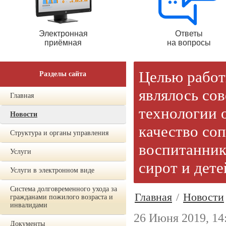
Электронная
Ответы
приёмная
на вопросы
Целью работ
Разделы сайта
являлось со
Главная
технологии 
Новости
качество со
Структура и органы управления
воспитаннико
Услуги
сирот и дете
Услуги в электронном виде
Система долговременного ухода за
Главная
/
Новости
гражданами пожилого возраста и
инвалидами
26 Июня 2019, 14
Документы