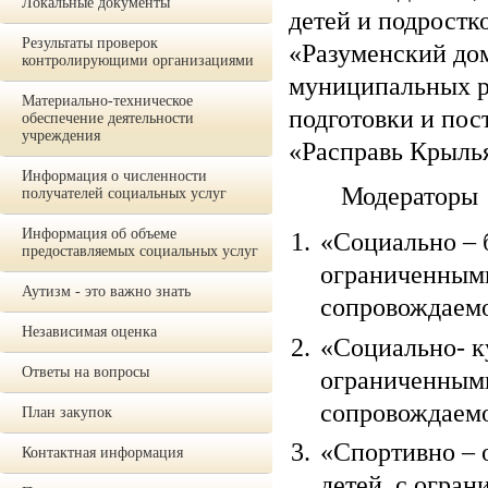
Локальные документы
детей и подрост
Результаты проверок
«Разуменский дом
контролирующими организациями
муниципальных р
Материально-техническое
подготовки и по
обеспечение деятельности
учреждения
«Расправь Крыль
Информация о численности
Модераторы пр
получателей социальных услуг
Информация об объеме
«Социально – 
предоставляемых социальных услуг
ограниченными
Аутизм - это важно знать
сопровождаем
Независимая оценка
«Социально- к
Ответы на вопросы
ограниченными
сопровождаем
План закупок
«Спортивно – 
Контактная информация
детей с огран