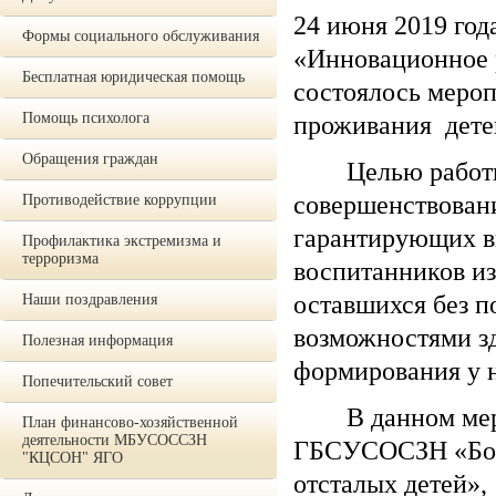
24 июня 2019 го
Формы социального обслуживания
«Инновационное 
Бесплатная юридическая помощь
состоялось мероп
Помощь психолога
проживания дете
Обращения граждан
Целью работы о
совершенствовани
Противодействие коррупции
гарантирующих в
Профилактика экстремизма и
терроризма
воспитанников из
оставшихся без п
Наши поздравления
возможностями зд
Полезная информация
формирования у н
Попечительский совет
В данном мероп
План финансово-хозяйственной
деятельности МБУСОССЗН
ГБСУСОСЗН «Боль
"КЦСОН" ЯГО
отсталых детей»