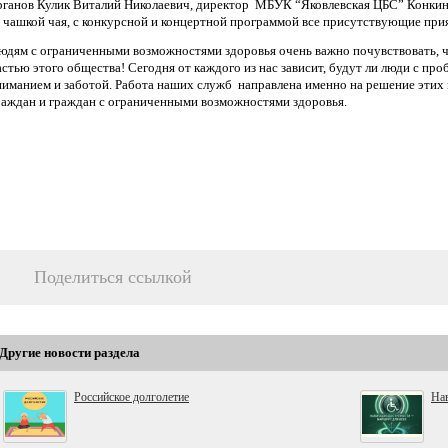
рганов Кулик Виталий Николаевич, директор МБУК “Яковлевская ЦБС” Конкин
а чашкой чая, с конкурсной и концертной программой все присутствующие при
юдям с ограниченными возможностями здоровья очень важно почувствовать, ч
астью этого общества! Сегодня от каждого из нас зависит, будут ли люди с п
ниманием и заботой. Работа наших служб направлена именно на решение этих
раждан и граждан с ограниченными возможностями здоровья.
Поделиться ссылкой
Другие новости раздела
Российское долголетие
Нав