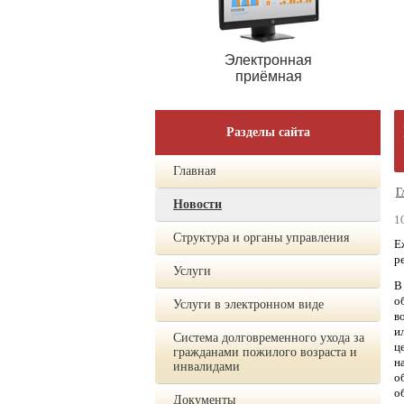
Электронная
приёмная
Разделы сайта
Главная
Г
Новости
1
Структура и органы управления
Е
р
Услуги
В
о
Услуги в электронном виде
в
и
Система долговременного ухода за
ц
гражданами пожилого возраста и
н
инвалидами
о
о
Документы