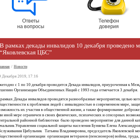
Ответы
Телефон
на вопросы
доверия
В рамках декады инвалидов 10 декабря проведено
“Яковлевская ЦБС”
лавная
/
Новости
0 Декабря 2019, 17:16
жегодно с 1 по 10 декабря проводится Декада инвалидов, приуроченная к Ме
ешению Организации Объединенных Наций с 1993 года отмечается 3 декабря.
 рамках Декады инвалидов проводятся разнообразные мероприятия, целью кот
бщественности к проблемам людей с инвалидностью в современном мире, защита
озможность их участия в общественной жизни, а также формирование доброжел
ли иной мере ограничен в своих физических, психических и сенсорных возможн
ентральной районной библиотеки было проведено мероприятие для данной кат
ачальник Управления социальной защиты населения Буняева Елена Александро
бслуживания Цибульник Татьяна Владимировна, председатель Яковлевской м
бщественной организации организация ветеранов (пенсионеров) войны, труда