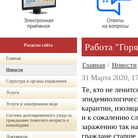
Электронная
Ответы
приёмная
на вопросы
Работа "Гор
Разделы сайта
Главная
Главная
/
Новости
Новости
31 Марта 2020, 1
Структура и органы управления
Те, кто не ленитс
Услуги
эпидемиологическ
Услуги в электронном виде
карантин, изоляц
Система долговременного ухода за
и к сожалению с
гражданами пожилого возраста и
заражению так на
инвалидами
граждане старше 
Документы