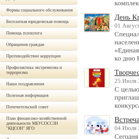
комплек
Формы социального обслуживания
День К
Бесплатная юридическая помощь
01 Август
Специал
Помощь психолога
населен
Обращения граждан
«Единая
Противодействие коррупции
ко дню 
Профилактика экстремизма и
Творче
терроризма
25 Июля 
Наши поздравления
С целью
Полезная информация
приглаш
конкурс
Попечительский совет
Встреча
План финансово-хозяйственной
деятельности МБУСОССЗН
04 Июля 
"КЦСОН" ЯГО
Сегодня