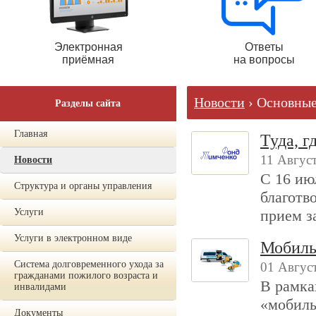
Электронная
Ответы
приёмная
на вопросы
Новости
› Основны
Разделы сайта
Главная
Туда, г
11 Август
Новости
С 16 ию
Структура и органы управления
благотв
Услуги
прием з
Услуги в электронном виде
Мобиль
Система долговременного ухода за
01 Август
гражданами пожилого возраста и
В рамка
инвалидами
«мобиль
Документы