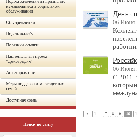
Подача заявления на признание
нуждающимся в социальном
обслуживании
День с
06 Июня 
Об учреждении
Коллект
Подать жалобу
населен
работни
Полезные ссылки
Национальный проект
Российс
"Демография"
06 Июня 
Анкетирование
С 2011 
который
Меры поддержки многодетных
семей
междуна
Доступная среда
«
1
…
7
8
9
10
Поиск по сайту