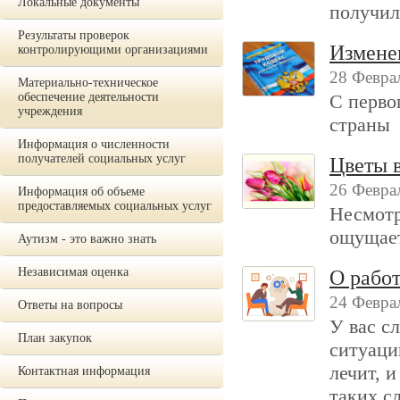
Локальные документы
получил
Результаты проверок
Измене
контролирующими организациями
28 Феврал
Материально-техническое
обеспечение деятельности
С перво
учреждения
страны
Информация о численности
получателей социальных услуг
Цветы 
26 Феврал
Информация об объеме
предоставляемых социальных услуг
Несмотр
ощущает
Аутизм - это важно знать
Независимая оценка
О работ
24 Феврал
Ответы на вопросы
У вас с
План закупок
ситуацию
лечит, и
Контактная информация
таких с