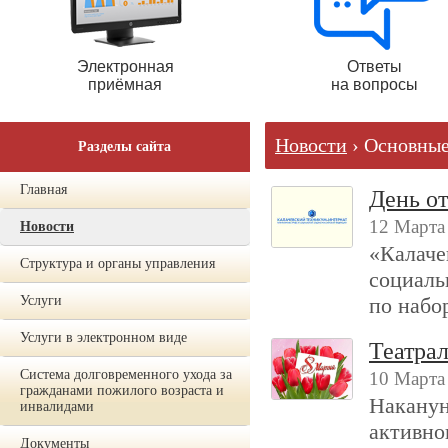
Электронная
Ответы
приёмная
на вопросы
Новости
› Основны
Разделы сайта
Главная
День о
12 Марта
Новости
«Калаче
Структура и органы управления
социаль
Услуги
по набо
Услуги в электронном виде
Театра
Система долговременного ухода за
10 Марта
гражданами пожилого возраста и
Наканун
инвалидами
активно
Документы