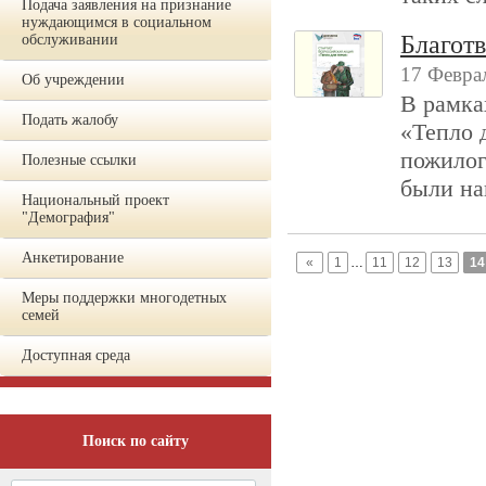
Подача заявления на признание
нуждающимся в социальном
Благотв
обслуживании
17 Феврал
Об учреждении
В рамка
Подать жалобу
«Тепло 
пожилог
Полезные ссылки
были на
Национальный проект
"Демография"
Анкетирование
«
1
…
11
12
13
14
Меры поддержки многодетных
семей
Доступная среда
Поиск по сайту