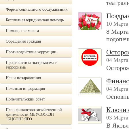
театрал
Формы социального обслуживания
Поздра
Бесплатная юридическая помощь
10 Марта
8 Марта
Помощь психолога
подопеч
Обращения граждан
Осторо
Противодействие коррупции
04 Марта
Профилактика экстремизма и
Осторо
терроризма
Наши поздравления
Финанс
04 Марта
Полезная информация
Основны
Попечительский совет
Ключи 
План финансово-хозяйственной
деятельности МБУСОССЗН
03 Марта
"КЦСОН" ЯГО
В Яковл