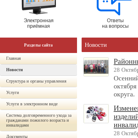
Электронная
Ответы
приёмная
на вопросы
Новости
Разделы сайта
Главная
Районн
28 Октяб
Новости
Осенний
Структура и органы управления
октября
Услуги
округа.
Услуги в электронном виде
Измене
издели
Система долговременного ухода за
гражданами пожилого возраста и
инвали
инвалидами
28 Октяб
Документы