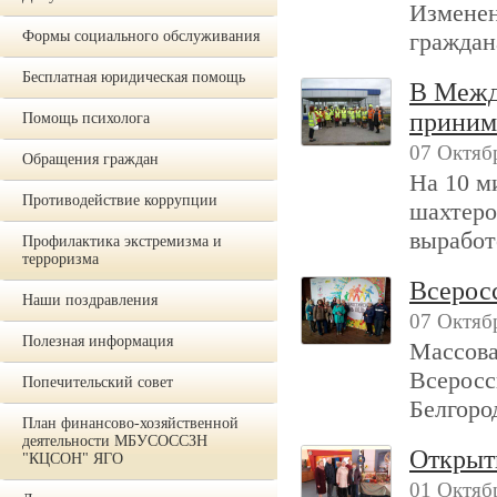
Изменен
Формы социального обслуживания
граждан
Бесплатная юридическая помощь
В Межд
приним
Помощь психолога
07 Октяб
Обращения граждан
На 10 м
Противодействие коррупции
шахтеро
выработ
Профилактика экстремизма и
терроризма
Всерос
Наши поздравления
07 Октябр
Полезная информация
Массова
Всеросс
Попечительский совет
Белгоро
План финансово-хозяйственной
деятельности МБУСОССЗН
Открыт
"КЦСОН" ЯГО
01 Октяб