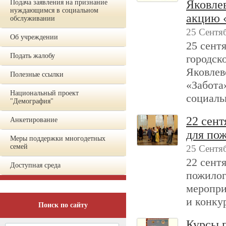
Яковлев
Подача заявления на признание
нуждающимся в социальном
акцию 
обслуживании
25 Сентя
Об учреждении
25 сен
Подать жалобу
городск
Яковлев
Полезные ссылки
«Забота
Национальный проект
социаль
"Демография"
22 сен
Анкетирование
для по
Меры поддержки многодетных
семей
25 Сентя
22 сент
Доступная среда
пожилог
меропри
и конку
Поиск по сайту
Курсы 