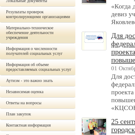
Локальные документы
«Когда 
Результаты проверок
девиз у
контролирующими организациями
Яковлев
Материально-техническое
обеспечение деятельности
Для до
учреждения
федера
Информация о численности
проект
получателей социальных услуг
повыше
Информация об объеме
01 Октяб
предоставляемых социальных услуг
Для дос
Аутизм - это важно знать
федерал
проекта
Независимая оценка
повыше
Ответы на вопросы
«КЦСОН»
План закупок
25 сен
Контактная информация
городс