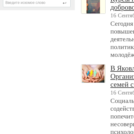
доброво
16 Сентя
Сегодня
повышен
деятель
политик
молодёж
В Яковл
Органи
семей 
16 Сентя
Социаль
содейст
попечит
несовер
психоло