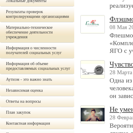
Локальные документы
реализу
Результаты проверок
контролирующими организациями
Флэшмо
08 Мая 2
Материально-техническое
обеспечение деятельности
Флешмоб
учреждения
«Компле
Информация о численности
ЯГО с у
получателей социальных услуг
Чувство
Информация об объеме
предоставляемых социальных услуг
28 Марта
Одна из
Аутизм - это важно знать
человек
Независимая оценка
он зави
Ответы на вопросы
Не уме
План закупок
28 Феврал
Контактная информация
Вероятно