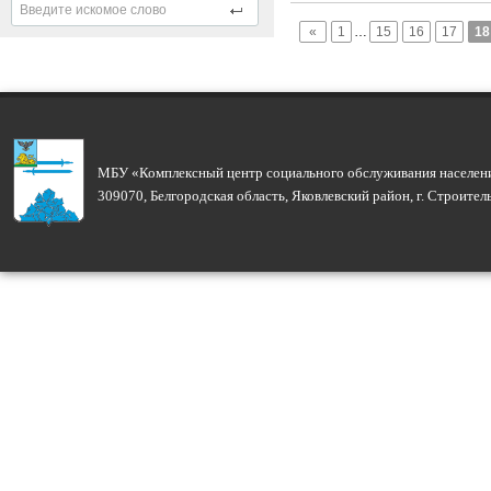
«
1
…
15
16
17
18
МБУ «Комплексный центр социального обслуживания населени
309070, Белгородская область, Яковлевский район, г. Строите