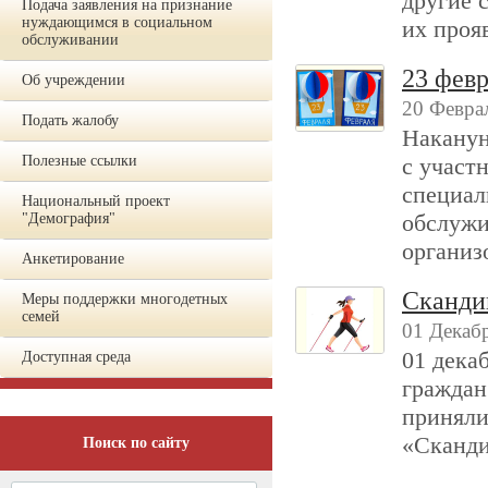
другие 
Подача заявления на признание
нуждающимся в социальном
их проя
обслуживании
23 фев
Об учреждении
20 Феврал
Подать жалобу
Наканун
Полезные ссылки
с участ
специал
Национальный проект
обслужи
"Демография"
организ
Анкетирование
Сканди
Меры поддержки многодетных
семей
01 Декабр
01 дека
Доступная среда
граждан
приняли
«Сканди
Поиск по сайту