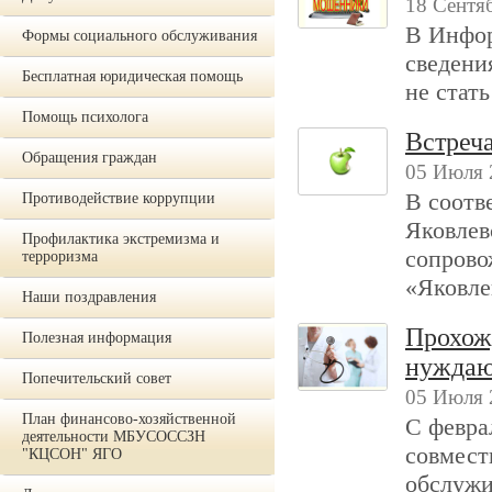
18 Сентя
В Инфор
Формы социального обслуживания
сведени
Бесплатная юридическая помощь
не стат
Помощь психолога
Встреча
Обращения граждан
05 Июля 
В соот
Противодействие коррупции
Яковлев
Профилактика экстремизма и
сопрово
терроризма
«Яковле
Наши поздравления
Прохож
Полезная информация
нуждаю
Попечительский совет
05 Июля 
План финансово-хозяйственной
С февра
деятельности МБУСОССЗН
совмес
"КЦСОН" ЯГО
обслужи