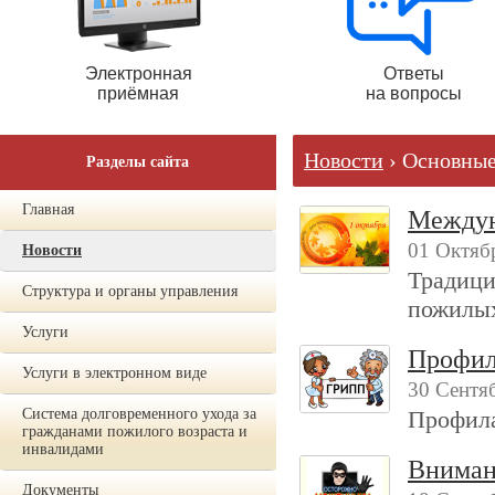
Электронная
Ответы
приёмная
на вопросы
Новости
› Основны
Разделы сайта
Главная
Междун
01 Октяб
Новости
Традици
Структура и органы управления
пожилы
Услуги
Профил
Услуги в электронном виде
30 Сентя
Система долговременного ухода за
Профила
гражданами пожилого возраста и
инвалидами
Вниман
Документы